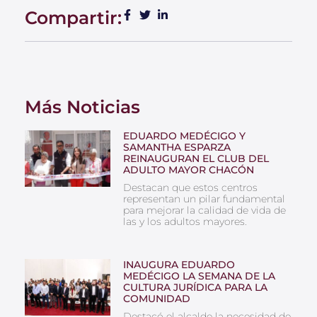
Compartir:
Más Noticias
EDUARDO MEDÉCIGO Y
SAMANTHA ESPARZA
REINAUGURAN EL CLUB DEL
ADULTO MAYOR CHACÓN
Destacan que estos centros
representan un pilar fundamental
para mejorar la calidad de vida de
las y los adultos mayores.
INAUGURA EDUARDO
MEDÉCIGO LA SEMANA DE LA
CULTURA JURÍDICA PARA LA
COMUNIDAD
Destacó el alcalde la necesidad de