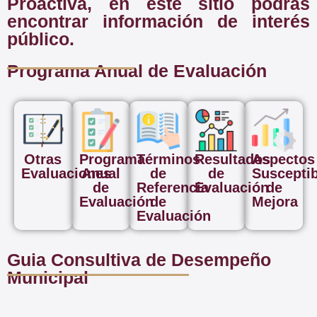
Proactiva, en este sitio podrás
encontrar información de interés
público.
Programa Anual de Evaluación
Otras
Programa
Términos
Resultados
Aspectos
Evaluaciones
Anual
de
de
Suscepti
de
Referencia
Evaluación
de
Evaluación
de
Mejora
Evaluación
Guia Consultiva de Desempeño
Municipal