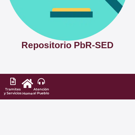
Repositorio PbR-SED
Tramites
Atención
y Servicios
al Pueblo
Home